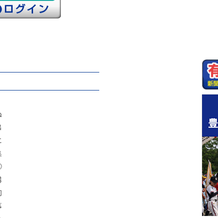
ぬ
出
に
集
④
講
初
幕