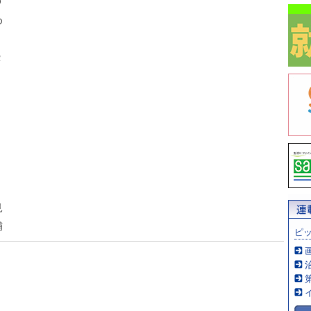
Ｏ
め
Ｒ
見
捕
ピ