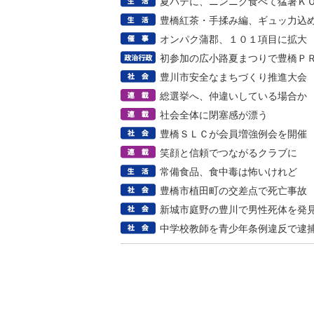
夏バテに、ニンニク食べて猛暑Ｋ
豊橋紅茶・手揉み編、ギュッ力込
オンパク蒲郡、１０１項目に拡大
初参加の広小路夏まつりで豊橋Ｐ
豊川市安全なまちづくり推進大会
総選挙へ、仲違いしている場合か
社会全体に閉塞感が漂う
豊橋ＳＬＣが会員増強例会を開催
笑顔と信頼でつながるクラブに
常備食品、食中毒は怖いけれど
豊橋市植田町の交差点で死亡事故
新城市庭野の豊川で男性死体を発
中学校教師を青少年条例違反で逮