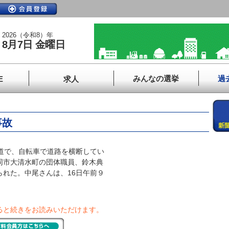
2026（令和8）年
8月7日 金曜日
みんなの選挙
過
E
求人
事故
道で、自転車で道路を横断してい
同市大清水町の団体職員、鈴木典
られた。中尾さんは、16日午前９
ると続きをお読みいただけます。