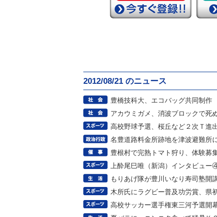
2012/08/21 のニュース
豊橋技科大、エコバッグ共同制作
アカウミガメ、消波ブロックで死
高校野球予選、桜丘など２次Ｔ進
名豊道路料金所跡地を津波避難所
豊根村で完熟トマト狩り、体験募
上酔尾巳唯（新潟）インタビュー
もりあげ隊が豊川いなり寿司塾開
木所氏にラグビー普及功労賞、県
高校サッカー選手権東三河予選開