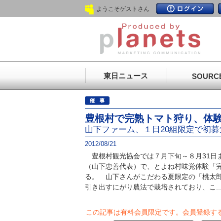
ようこそゲストさん
東日ニュース
SOURC
豊根村で完熟トマト狩り、体
山下ファーム、１日20組限定で初募
2012/08/21
豊根村観光協会では７月下旬～８月31日
（山下忠善代表）で、とよね村味覚体験「
る。 山下さんがこだわる夏限定の「桃太
引き出すにがり農法で栽培されており、こ..
この記事は有料会員限定です。
会員登録す