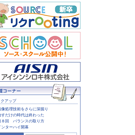
ックアップ
画像処理技術をさらに深掘り
治すだけの時代は終わった
第８回 バランスの取り方
インターハイ開幕