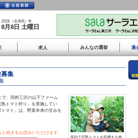
2026（令和8）年
8月8日 土曜日
みんなの選挙
過
E
求人
験募集
集
まで、同村三沢の山下ファーム
完熟トマト狩り」を実施してい
郎トマト」は、野菜本来の甘みを
.
ると続きをお読みいただけます。
笑顔で完熟トマトを収穫する参