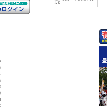
加者
ぬ
出
に
集
④
講
初
幕