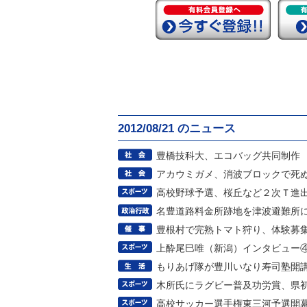
2012/08/21 のニュース
豊橋技科大、エコバッグ共同制作
アカウミガメ、消波ブロックで死
高校野球予選、桜丘など２次Ｔ進
名豊道路料金所跡地を津波避難所
豊根村で完熟トマト狩り、体験募
上酔尾巳唯（新潟）インタビュー
もりあげ隊が豊川いなり寿司塾開
木所氏にラグビー普及功労賞、県
高校サッカー選手権東三河予選開