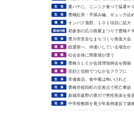
夏バテに、ニンニク食べて猛暑Ｋ
豊橋紅茶・手揉み編、ギュッ力込
オンパク蒲郡、１０１項目に拡大
初参加の広小路夏まつりで豊橋Ｐ
豊川市安全なまちづくり推進大会
総選挙へ、仲違いしている場合か
社会全体に閉塞感が漂う
豊橋ＳＬＣが会員増強例会を開催
笑顔と信頼でつながるクラブに
常備食品、食中毒は怖いけれど
豊橋市植田町の交差点で死亡事故
新城市庭野の豊川で男性死体を発
中学校教師を青少年条例違反で逮