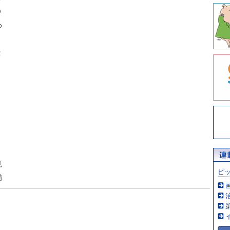
Ｏ
め
Ｒ
見
ピ
捕