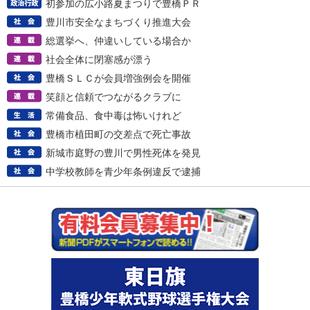
初参加の広小路夏まつりで豊橋ＰＲ
豊川市安全なまちづくり推進大会
総選挙へ、仲違いしている場合か
社会全体に閉塞感が漂う
豊橋ＳＬＣが会員増強例会を開催
笑顔と信頼でつながるクラブに
常備食品、食中毒は怖いけれど
豊橋市植田町の交差点で死亡事故
新城市庭野の豊川で男性死体を発見
中学校教師を青少年条例違反で逮捕