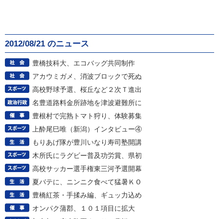
2012/08/21 のニュース
豊橋技科大、エコバッグ共同制作
アカウミガメ、消波ブロックで死ぬ
高校野球予選、桜丘など２次Ｔ進出
名豊道路料金所跡地を津波避難所に
豊根村で完熟トマト狩り、体験募集
上酔尾巳唯（新潟）インタビュー④
もりあげ隊が豊川いなり寿司塾開講
木所氏にラグビー普及功労賞、県初
高校サッカー選手権東三河予選開幕
夏バテに、ニンニク食べて猛暑ＫＯ
豊橋紅茶・手揉み編、ギュッ力込め
オンパク蒲郡、１０１項目に拡大