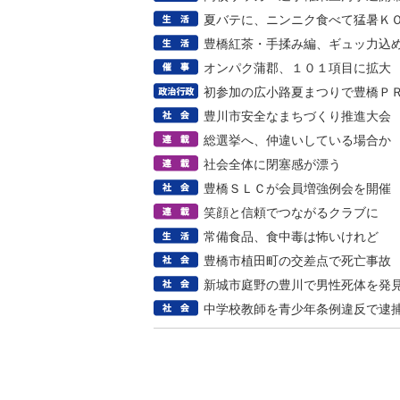
夏バテに、ニンニク食べて猛暑Ｋ
豊橋紅茶・手揉み編、ギュッ力込
オンパク蒲郡、１０１項目に拡大
初参加の広小路夏まつりで豊橋Ｐ
豊川市安全なまちづくり推進大会
総選挙へ、仲違いしている場合か
社会全体に閉塞感が漂う
豊橋ＳＬＣが会員増強例会を開催
笑顔と信頼でつながるクラブに
常備食品、食中毒は怖いけれど
豊橋市植田町の交差点で死亡事故
新城市庭野の豊川で男性死体を発
中学校教師を青少年条例違反で逮