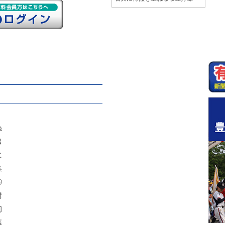
ぬ
出
に
集
④
講
初
幕