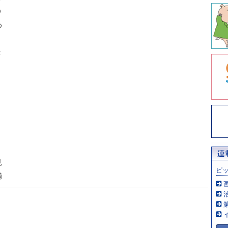
Ｏ
め
Ｒ
見
ピ
捕