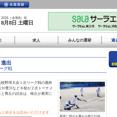
2026（令和8）年
8月8日 土曜日
みんなの選挙
過
E
求人
Ｔ進出
ーグ戦
校野球大会１次リーグ戦の最終
丘や豊川など８校が２次トーナメ
丘と豊丘の試合は、桜丘が着実に
ると続きをお読みいただけます。
着実に得点を重ねる桜丘打線