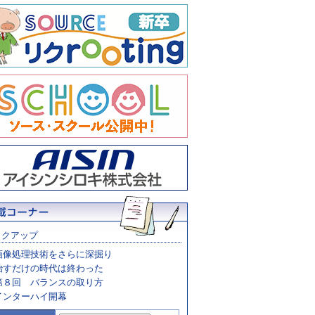
ックアップ
画像処理技術をさらに深掘り
治すだけの時代は終わった
第８回 バランスの取り方
インターハイ開幕