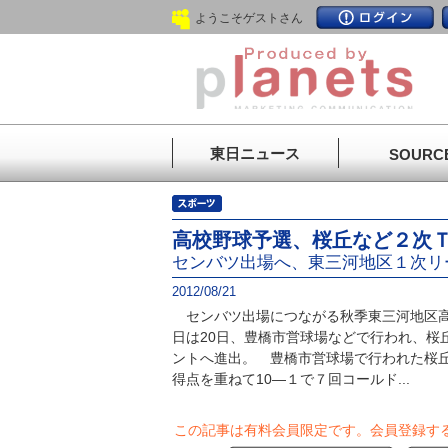
ようこそゲストさん
東日ニュース
SOURC
高校野球予選、桜丘など２次
センバツ出場へ、東三河地区１次リ
2012/08/21
センバツ出場につながる秋季東三河地区高
日は20日、豊橋市営球場などで行われ、桜
ントへ進出。 豊橋市営球場で行われた桜
得点を重ねて10―１で７回コールド...
この記事は有料会員限定です。
会員登録す