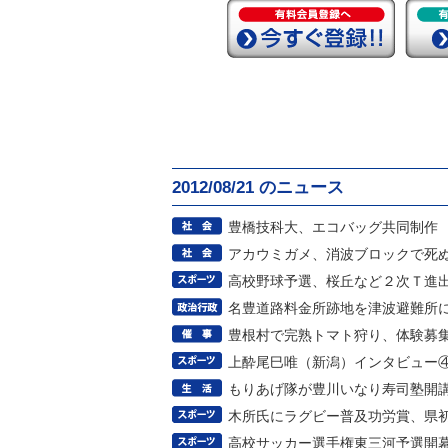
2012/08/21 のニュース
豊橋技科大、エコバッグ共同制作
アカウミガメ、消波ブロックで死
高校野球予選、桜丘など２次Ｔ進
名豊道路料金所跡地を津波避難所
豊根村で完熟トマト狩り、体験募
上酔尾巳唯（新潟）インタビュー
もりあげ隊が豊川いなり寿司塾開
木所氏にラグビー普及功労賞、県
高校サッカー選手権東三河予選開