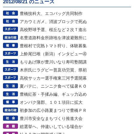
2012/08/21 のニュース
豊橋技科大、エコバッグ共同制作
アカウミガメ、消波ブロックで死ぬ
高校野球予選、桜丘など２次Ｔ進出
名豊道路料金所跡地を津波避難所に
豊根村で完熟トマト狩り、体験募集
上酔尾巳唯（新潟）インタビュー④
もりあげ隊が豊川いなり寿司塾開講
木所氏にラグビー普及功労賞、県初
高校サッカー選手権東三河予選開幕
夏バテに、ニンニク食べて猛暑ＫＯ
豊橋紅茶・手揉み編、ギュッ力込め
オンパク蒲郡、１０１項目に拡大
初参加の広小路夏まつりで豊橋ＰＲ
豊川市安全なまちづくり推進大会
総選挙へ、仲違いしている場合か