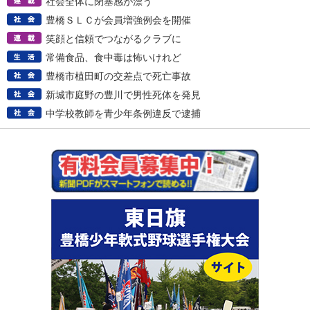
社会全体に閉塞感が漂う
豊橋ＳＬＣが会員増強例会を開催
笑顔と信頼でつながるクラブに
常備食品、食中毒は怖いけれど
豊橋市植田町の交差点で死亡事故
新城市庭野の豊川で男性死体を発見
中学校教師を青少年条例違反で逮捕