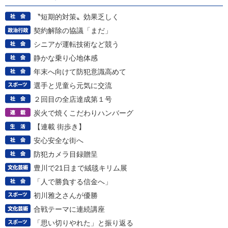
〝短期的対策〟効果乏しく
契約解除の協議「まだ」
シニアが運転技術など競う
静かな乗り心地体感
年末へ向けて防犯意識高めて
選手と児童ら元気に交流
２回目の全店達成第１号
炭火で焼くこだわりハンバーグ
【連載 街歩き】
安心安全な街へ
防犯カメラ目録贈呈
豊川で21日まで絨毯キリム展
「人で勝負する信金へ」
初川雅之さんが優勝
合戦テーマに連続講座
「思い切りやれた」と振り返る