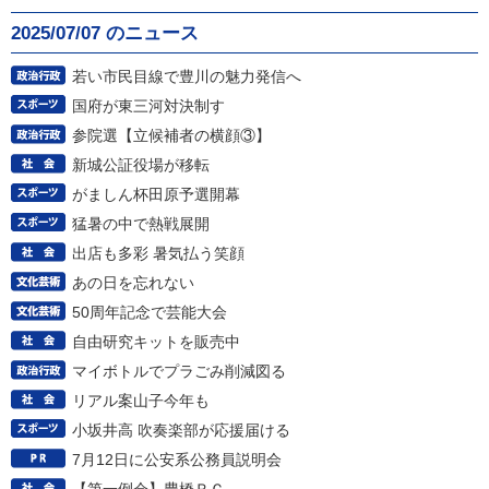
2025/07/07 のニュース
若い市民目線で豊川の魅力発信へ
国府が東三河対決制す
参院選【立候補者の横顔③】
新城公証役場が移転
がましん杯田原予選開幕
猛暑の中で熱戦展開
出店も多彩 暑気払う笑顔
あの日を忘れない
50周年記念で芸能大会
自由研究キットを販売中
マイボトルでプラごみ削減図る
リアル案山子今年も
小坂井高 吹奏楽部が応援届ける
7月12日に公安系公務員説明会