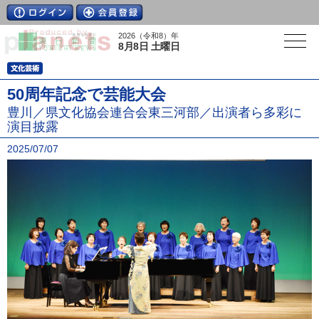
2026（令和8）年
8月8日 土曜日
50周年記念で芸能大会
豊川／県文化協会連合会東三河部／出演者ら多彩に
演目披露
2025/07/07