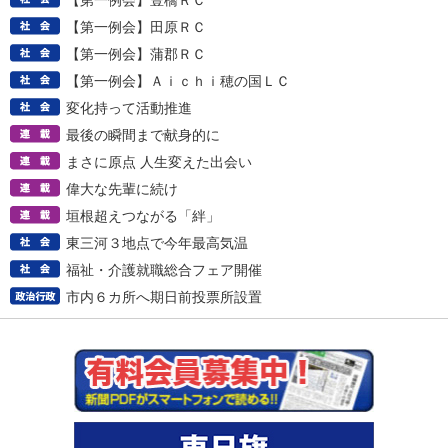
【第一例会】豊橋ＲＣ
【第一例会】田原ＲＣ
【第一例会】蒲郡ＲＣ
【第一例会】Ａｉｃｈｉ穂の国ＬＣ
変化持って活動推進
最後の瞬間まで献身的に
まさに原点 人生変えた出会い
偉大な先輩に続け
垣根超えつながる「絆」
東三河３地点で今年最高気温
福祉・介護就職総合フェア開催
市内６カ所へ期日前投票所設置