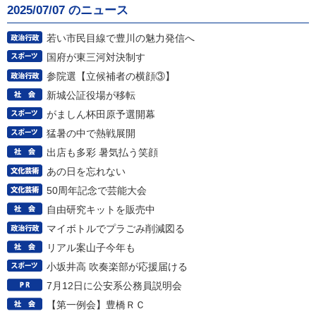
2025/07/07 のニュース
若い市民目線で豊川の魅力発信へ
国府が東三河対決制す
参院選【立候補者の横顔③】
新城公証役場が移転
がましん杯田原予選開幕
猛暑の中で熱戦展開
出店も多彩 暑気払う笑顔
あの日を忘れない
50周年記念で芸能大会
自由研究キットを販売中
マイボトルでプラごみ削減図る
リアル案山子今年も
小坂井高 吹奏楽部が応援届ける
7月12日に公安系公務員説明会
【第一例会】豊橋ＲＣ