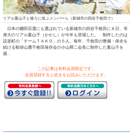
リアル案山子と後ろに並ぶメンバーら（新城市の四谷千枚田で）
日本の棚田百選にも選ばれている新城市の四谷千枚田に６日、等
身大のリアル案山子（かかし）が今年も登場した。 制作したのは
設楽町の「チームＴＡＫＯ」の５人。毎年、千枚田の整備・保全を
続ける鞍掛山麓千枚田保存会の小山舜二会長に制作した案山子を
届...
この記事は有料会員限定です。
会員登録すると続きをお読みいただけます。