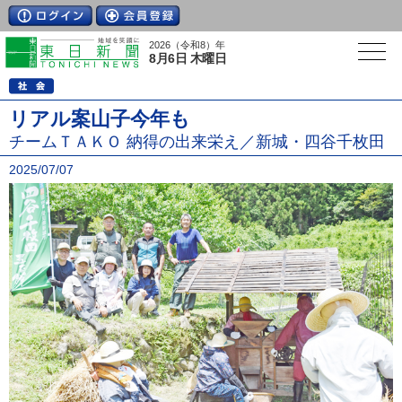
2026（令和8）年
8月6日 木曜日
リアル案山子今年も
チームＴＡＫＯ 納得の出来栄え／新城・四谷千枚田
2025/07/07