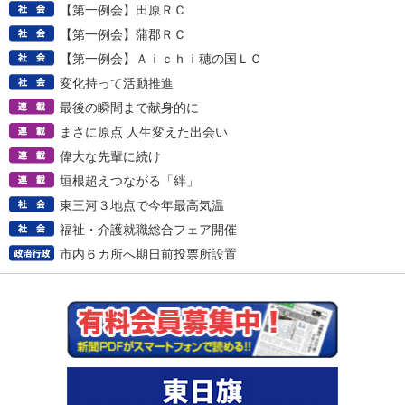
【第一例会】田原ＲＣ
【第一例会】蒲郡ＲＣ
【第一例会】Ａｉｃｈｉ穂の国ＬＣ
変化持って活動推進
最後の瞬間まで献身的に
まさに原点 人生変えた出会い
偉大な先輩に続け
垣根超えつながる「絆」
東三河３地点で今年最高気温
福祉・介護就職総合フェア開催
市内６カ所へ期日前投票所設置