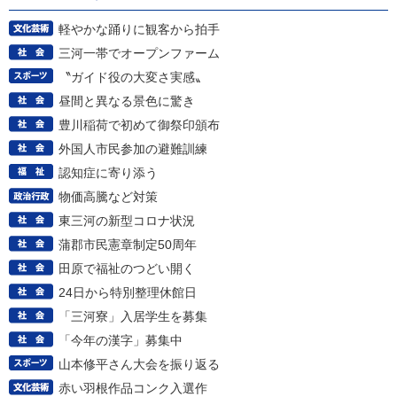
軽やかな踊りに観客から拍手
三河一帯でオープンファーム
〝ガイド役の大変さ実感〟
昼間と異なる景色に驚き
豊川稲荷で初めて御祭印頒布
外国人市民参加の避難訓練
認知症に寄り添う
物価高騰など対策
東三河の新型コロナ状況
蒲郡市民憲章制定50周年
田原で福祉のつどい開く
24日から特別整理休館日
「三河寮」入居学生を募集
「今年の漢字」募集中
山本修平さん大会を振り返る
赤い羽根作品コンク入選作