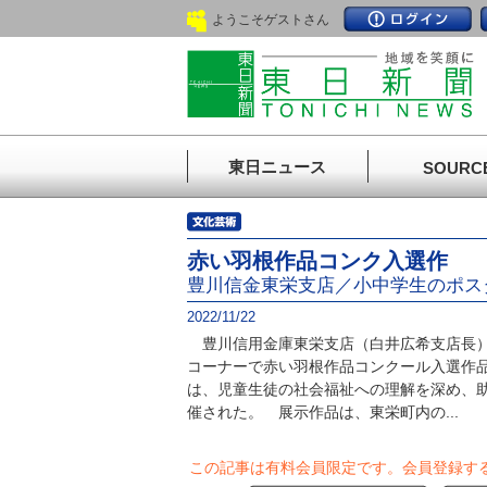
ようこそゲストさん
東日ニュース
SOURC
赤い羽根作品コンク入選作
豊川信金東栄支店／小中学生のポス
2022/11/22
豊川信用金庫東栄支店（白井広希支店長）
コーナーで赤い羽根作品コンクール入選作
は、児童生徒の社会福祉への理解を深め、
催された。 展示作品は、東栄町内の...
この記事は有料会員限定です。
会員登録す