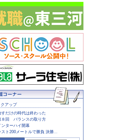
ックアップ
治すだけの時代は終わった
第８回 バランスの取り方
インターハイ開幕
ラスト200メートルで勝負 決勝...