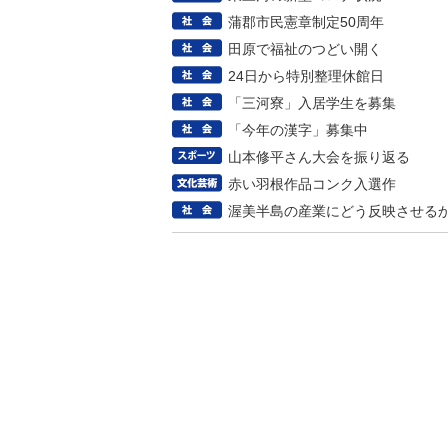
蒲郡市民憲章制定50周年
田原で福祉のつどい開く
24日から特別整理休館日
「三河寮」入居学生を募集
「今年の漢字」募集中
山本修平さん大会を振り返る
赤い羽根作品コンク入選作
渥美半島の産業にどう反映させる