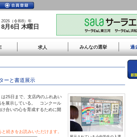
2026（令和8）年
8月6日 木曜日
みんなの選挙
過
E
求人
ターと書道展示
は25日まで、支店内のふれあい
品を展示している。 コンクール
助け合いの心を育成するために開
ると続きをお読みいただけます。
展示されている小中学生の入選