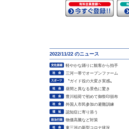
2022/11/22 のニュース
軽やかな踊りに観客から拍手
三河一帯でオープンファーム
〝ガイド役の大変さ実感〟
昼間と異なる景色に驚き
豊川稲荷で初めて御祭印頒布
外国人市民参加の避難訓練
認知症に寄り添う
物価高騰など対策
東三河の新型コロナ状況