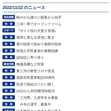
2022/11/22 のニュース
軽やかな踊りに観客から拍手
三河一帯でオープンファーム
〝ガイド役の大変さ実感〟
昼間と異なる景色に驚き
豊川稲荷で初めて御祭印頒布
外国人市民参加の避難訓練
認知症に寄り添う
物価高騰など対策
東三河の新型コロナ状況
蒲郡市民憲章制定50周年
田原で福祉のつどい開く
24日から特別整理休館日
「三河寮」入居学生を募集
「今年の漢字」募集中