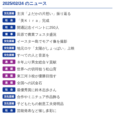
2025/02/24 のニュース
主演「よだかの片想い」振り返る
「美Ｋｉｒａ」完成
開通記念イベントに250人
田原で農業フェスタ盛況
イースター島でモアイ像を撮影
地元ロケ「太陽がしょっぱい」上映
すべての人と音楽を
８年ぶり男女総合Ｖ貢献
世界への切符狙う松山育
東三河３校が優勝目指す
全国への試金石
最優秀賞に鈴木志歩さん
合作やミニチュア作品飾る
子どもたちの創意工夫発明品
芸能発表など催し多彩に