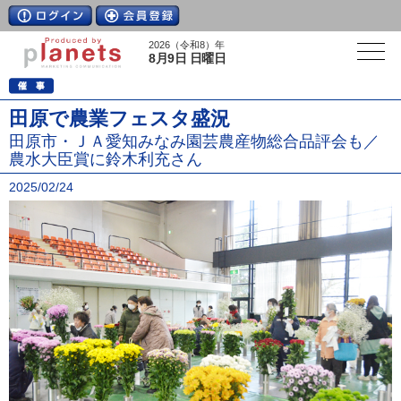
2026（令和8）年
8月9日 日曜日
田原で農業フェスタ盛況
田原市・ＪＡ愛知みなみ園芸農産物総合品評会も／
農水大臣賞に鈴木利充さん
2025/02/24